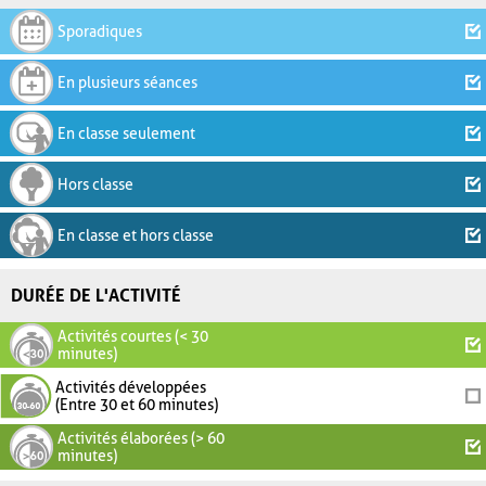
Sporadiques
En plusieurs séances
En classe seulement
Hors classe
En classe et hors classe
DURÉE DE L'ACTIVITÉ
Activités courtes (< 30
minutes)
Activités développées
(Entre 30 et 60 minutes)
Activités élaborées (> 60
minutes)