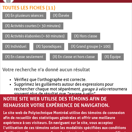
TOUTES LES FICHES (11)
(X) En plusieurs séances
(X) Élevée
(X) Activités courtes (< 30 minutes)
(X) Activités élaborées (> 60 minutes)
(X) Hors classe
(X) Individuel
(X) Sporadiques
(X) Grand groupe (> 100)
(X) En classe seulement
(X) En classe et hors classe
(X) Équipe
Votre recherche n'a donné aucun résultat
Vérifiez que l'orthographe est correcte.
Supprimez les guillemets autour des expressions pour
rechercher chaque mot séparément.
garage à vélo
retournera
souvent plus de résultat que
"garage à vélo"
.
NOTRE SITE WEB UTILISE DES TÉMOINS AFIN DE
Envisagez d'élargir votre recherche avec
OR
.
garage OR vélo
retournera souvent plus de résultat que
garage à vélo
.
REHAUSSER VOTRE EXPÉRIENCE DE NAVIGATION.
Le site web de Polytechnique Montréal utilise des témoins de connexion
afin de recueillir des statistiques générales et offrir une meilleure
expérience à ses visiteurs. En naviguant sur le site, vous acceptez
l’utilisation de ces témoins selon les modalités spécifiées aux conditions