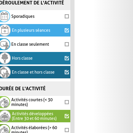
DÉROULEMENT DE L'ACTIVITÉ
Sporadiques
En plusieurs séances
En classe seulement
Hors classe
En classe et hors classe
DURÉE DE L'ACTIVITÉ
Activités courtes (< 30
minutes)
Activités développées
(Entre 30 et 60 minutes)
Activités élaborées (> 60
minutes)