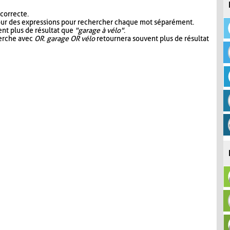
 correcte.
our des expressions pour rechercher chaque mot séparément.
nt plus de résultat que
"garage à vélo"
.
herche avec
OR
.
garage OR vélo
retournera souvent plus de résultat