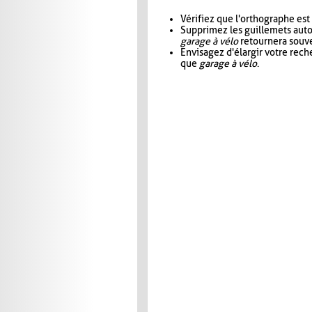
Vérifiez que l'orthographe est
Supprimez les guillemets aut
garage à vélo
retournera souve
Envisagez d'élargir votre rec
que
garage à vélo
.