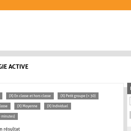
IE ACTIVE
(X) En classe et hors classe
(X) Petit groupe (< 30)
lasse
(X) Moyenne
(X) Individuel
0 minutes)
n résultat