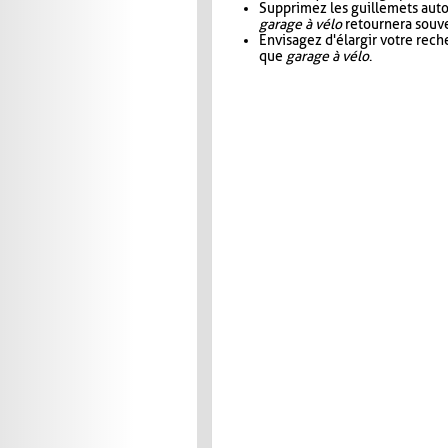
Supprimez les guillemets aut
garage à vélo
retournera souve
Envisagez d'élargir votre rec
que
garage à vélo
.