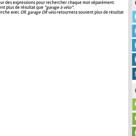
our des expressions pour rechercher chaque mot séparément.
nt plus de résultat que
"garage à vélo"
.
herche avec
OR
.
garage OR vélo
retournera souvent plus de résultat