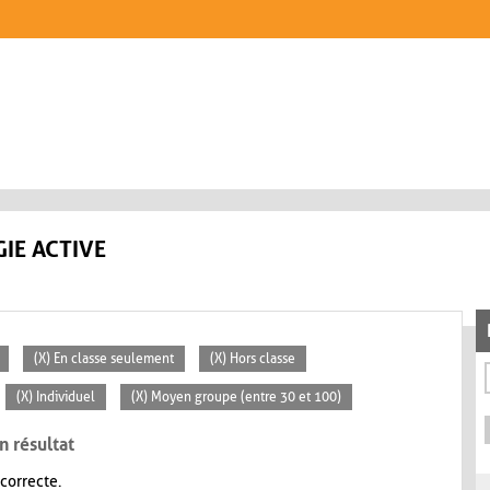
IE ACTIVE
(X) En classe seulement
(X) Hors classe
(X) Individuel
(X) Moyen groupe (entre 30 et 100)
n résultat
 correcte.