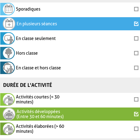
Sporadiques
En plusieurs séances
En classe seulement
Hors classe
En classe et hors classe
DURÉE DE L'ACTIVITÉ
Activités courtes (< 30
minutes)
Activités développées
(Entre 30 et 60 minutes)
Activités élaborées (> 60
minutes)