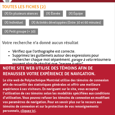
TOUTES LES FICHES (2)
(X) En plusieurs séances
(X) Élevée
(X) Équipe
(X) Individuel
(X) Activités développées (Entre 30 et 60 minutes)
(X) Petit groupe (< 30)
Votre recherche n'a donné aucun résultat
Vérifiez que l'orthographe est correcte.
Supprimez les guillemets autour des expressions pour
rechercher chaque mot séparément.
garage à vélo
retournera
souvent plus de résultat que
"garage à vélo"
.
NOTRE SITE WEB UTILISE DES TÉMOINS AFIN DE
Envisagez d'élargir votre recherche avec
OR
.
garage OR vélo
retournera souvent plus de résultat que
garage à vélo
.
REHAUSSER VOTRE EXPÉRIENCE DE NAVIGATION.
Le site web de Polytechnique Montréal utilise des témoins de connexion
afin de recueillir des statistiques générales et offrir une meilleure
expérience à ses visiteurs. En naviguant sur le site, vous acceptez
l’utilisation de ces témoins selon les modalités spécifiées aux conditions
d’utilisation. Vous pouvez refuser les témoins de connexion en modifiant
vos paramètres de navigation. Pour en savoir plus sur le recours aux
témoins de connexion et sur la protection de vos renseignements
personnels,
cliquez ici
.
Avis de confidentialité et conditions d’utilisation