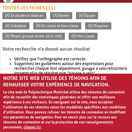
TOUTES LES FICHES (21)
(X) En plusieurs séances
(X) Élevée
(X) Équipe
(X) Individuel
(X) En classe et hors classe
(X) Moyenne
(X) Moyen groupe (entre 30 et 100)
(X) Hors classe
Votre recherche n'a donné aucun résultat
Vérifiez que l'orthographe est correcte.
Supprimez les guillemets autour des expressions pour
rechercher chaque mot séparément.
garage à vélo
retournera
souvent plus de résultat que
"garage à vélo"
.
NOTRE SITE WEB UTILISE DES TÉMOINS AFIN DE
Envisagez d'élargir votre recherche avec
OR
.
garage OR vélo
retournera souvent plus de résultat que
garage à vélo
.
REHAUSSER VOTRE EXPÉRIENCE DE NAVIGATION.
Le site web de Polytechnique Montréal utilise des témoins de connexion
afin de recueillir des statistiques générales et offrir une meilleure
expérience à ses visiteurs. En naviguant sur le site, vous acceptez
l’utilisation de ces témoins selon les modalités spécifiées aux conditions
d’utilisation. Vous pouvez refuser les témoins de connexion en modifiant
vos paramètres de navigation. Pour en savoir plus sur le recours aux
témoins de connexion et sur la protection de vos renseignements
personnels,
cliquez ici
.
Avis de confidentialité et conditions d’utilisation