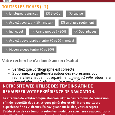
TOUTES LES FICHES (12)
(X) En plusieurs séances
(X) Élevée
(X) Équipe
(X) Activités courtes (< 30 minutes)
(X) En classe seulement
(X) Individuel
(X) Grand groupe (> 100)
(X) Sporadiques
(X) Activités développées (Entre 30 et 60 minutes)
(X) Moyen groupe (entre 30 et 100)
Votre recherche n'a donné aucun résultat
Vérifiez que l'orthographe est correcte.
Supprimez les guillemets autour des expressions pour
rechercher chaque mot séparément.
garage à vélo
retournera
souvent plus de résultat que
"garage à vélo"
.
NOTRE SITE WEB UTILISE DES TÉMOINS AFIN DE
Envisagez d'élargir votre recherche avec
OR
.
garage OR vélo
retournera souvent plus de résultat que
garage à vélo
.
REHAUSSER VOTRE EXPÉRIENCE DE NAVIGATION.
Le site web de Polytechnique Montréal utilise des témoins de connexion
afin de recueillir des statistiques générales et offrir une meilleure
expérience à ses visiteurs. En naviguant sur le site, vous acceptez
l’utilisation de ces témoins selon les modalités spécifiées aux conditions