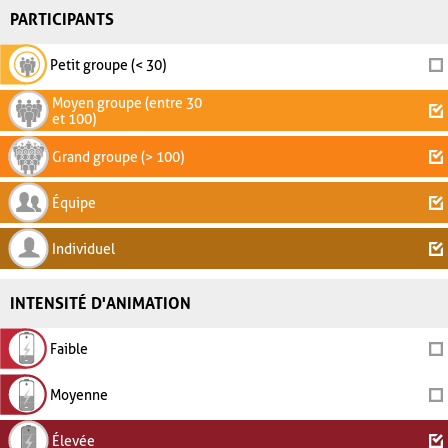
PARTICIPANTS
Petit groupe (< 30)
Moyen groupe (entre 30
et 100)
Grand groupe (> 100)
Équipe
Individuel
INTENSITÉ D'ANIMATION
Faible
Moyenne
Élevée