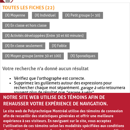
TOUTES LES FICHES (22)
(X) Moyenne
(X) Individuel
(X) Petit groupe (< 30)
(X) En classe et hors classe
(X) Activités développées (Entre 30 et 60 minutes)
(X) En classe seulement
(X) Faible
(X) Moyen groupe (entre 30 et 100)
(X) Sporadiques
Votre recherche n'a donné aucun résultat
Vérifiez que l'orthographe est correcte.
Supprimez les guillemets autour des expressions pour
rechercher chaque mot séparément.
garage à vélo
retournera
souvent plus de résultat que
"garage à vélo"
.
NOTRE SITE WEB UTILISE DES TÉMOINS AFIN DE
Envisagez d'élargir votre recherche avec
OR
.
garage OR vélo
retournera souvent plus de résultat que
garage à vélo
.
REHAUSSER VOTRE EXPÉRIENCE DE NAVIGATION.
Le site web de Polytechnique Montréal utilise des témoins de connexion
afin de recueillir des statistiques générales et offrir une meilleure
expérience à ses visiteurs. En naviguant sur le site, vous acceptez
l’utilisation de ces témoins selon les modalités spécifiées aux conditions