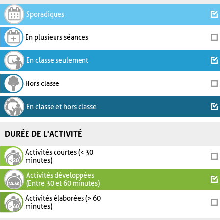
Sporadiques
En plusieurs séances
En classe seulement
Hors classe
En classe et hors classe
DURÉE DE L'ACTIVITÉ
Activités courtes (< 30
minutes)
Activités développées
(Entre 30 et 60 minutes)
Activités élaborées (> 60
minutes)