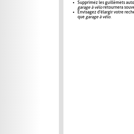
Supprimez les guillemets aut
garage à vélo
retournera souve
Envisagez d'élargir votre rec
que
garage à vélo
.