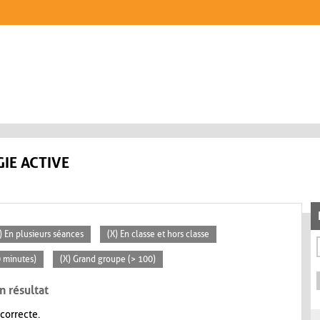
IE ACTIVE
) En plusieurs séances
(X) En classe et hors classe
0 minutes)
(X) Grand groupe (> 100)
n résultat
 correcte.