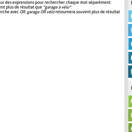
our des expressions pour rechercher chaque mot séparément.
nt plus de résultat que
"garage à vélo"
.
herche avec
OR
.
garage OR vélo
retournera souvent plus de résultat