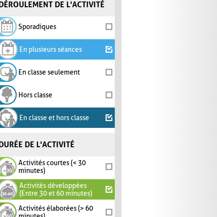
DÉROULEMENT DE L'ACTIVITÉ
Sporadiques
En plusieurs séances
En classe seulement
Hors classe
En classe et hors classe
DURÉE DE L'ACTIVITÉ
Activités courtes (< 30
minutes)
Activités développées
(Entre 30 et 60 minutes)
Activités élaborées (> 60
minutes)