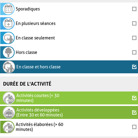
Sporadiques
En plusieurs séances
En classe seulement
Hors classe
En classe et hors classe
DURÉE DE L'ACTIVITÉ
Activités courtes (< 30
minutes)
Activités développées
(Entre 30 et 60 minutes)
Activités élaborées (> 60
minutes)