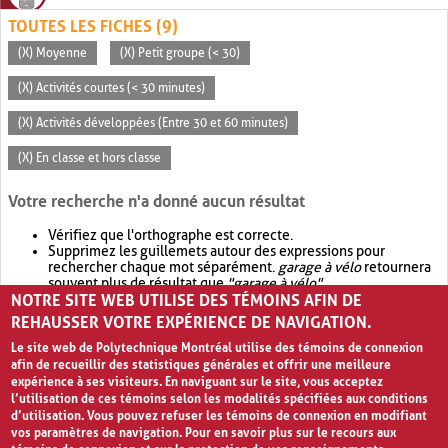
TOUTES LES FICHES (9)
(X) Moyenne
(X) Petit groupe (< 30)
(X) Activités courtes (< 30 minutes)
(X) Activités développées (Entre 30 et 60 minutes)
(X) En classe et hors classe
Votre recherche n'a donné aucun résultat
Vérifiez que l'orthographe est correcte.
Supprimez les guillemets autour des expressions pour
rechercher chaque mot séparément.
garage à vélo
retournera
souvent plus de résultat que
"garage à vélo"
.
NOTRE SITE WEB UTILISE DES TÉMOINS AFIN DE
Envisagez d'élargir votre recherche avec
OR
.
garage OR vélo
retournera souvent plus de résultat que
garage à vélo
.
REHAUSSER VOTRE EXPÉRIENCE DE NAVIGATION.
Le site web de Polytechnique Montréal utilise des témoins de connexion
afin de recueillir des statistiques générales et offrir une meilleure
expérience à ses visiteurs. En naviguant sur le site, vous acceptez
l’utilisation de ces témoins selon les modalités spécifiées aux conditions
d’utilisation. Vous pouvez refuser les témoins de connexion en modifiant
vos paramètres de navigation. Pour en savoir plus sur le recours aux