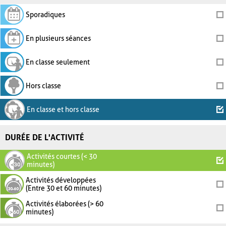
Sporadiques
En plusieurs séances
En classe seulement
Hors classe
En classe et hors classe
DURÉE DE L'ACTIVITÉ
Activités courtes (< 30
minutes)
Activités développées
(Entre 30 et 60 minutes)
Activités élaborées (> 60
minutes)