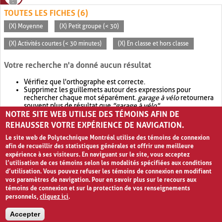
TOUTES LES FICHES (6)
(X) Moyenne
(X) Petit groupe (< 30)
(X) Activités courtes (< 30 minutes)
(X) En classe et hors classe
Votre recherche n'a donné aucun résultat
Vérifiez que l'orthographe est correcte.
Supprimez les guillemets autour des expressions pour
rechercher chaque mot séparément.
garage à vélo
retournera
souvent plus de résultat que
"garage à vélo"
.
NOTRE SITE WEB UTILISE DES TÉMOINS AFIN DE
Envisagez d'élargir votre recherche avec
OR
.
garage OR vélo
retournera souvent plus de résultat que
garage à vélo
.
REHAUSSER VOTRE EXPÉRIENCE DE NAVIGATION.
Le site web de Polytechnique Montréal utilise des témoins de connexion
afin de recueillir des statistiques générales et offrir une meilleure
expérience à ses visiteurs. En naviguant sur le site, vous acceptez
l’utilisation de ces témoins selon les modalités spécifiées aux conditions
d’utilisation. Vous pouvez refuser les témoins de connexion en modifiant
vos paramètres de navigation. Pour en savoir plus sur le recours aux
témoins de connexion et sur la protection de vos renseignements
personnels,
cliquez ici
.
Avis de confidentialité et conditions d’utilisation
Accepter