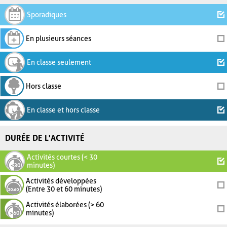
Sporadiques
En plusieurs séances
En classe seulement
Hors classe
En classe et hors classe
DURÉE DE L'ACTIVITÉ
Activités courtes (< 30
minutes)
Activités développées
(Entre 30 et 60 minutes)
Activités élaborées (> 60
minutes)