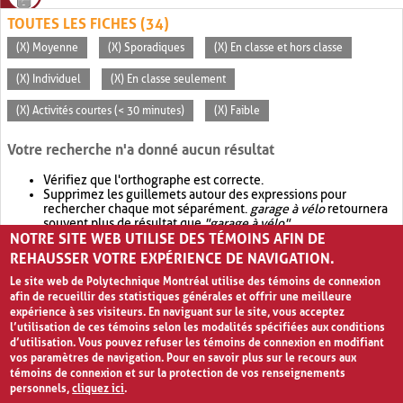
TOUTES LES FICHES (34)
(X) Moyenne
(X) Sporadiques
(X) En classe et hors classe
(X) Individuel
(X) En classe seulement
(X) Activités courtes (< 30 minutes)
(X) Faible
Votre recherche n'a donné aucun résultat
Vérifiez que l'orthographe est correcte.
Supprimez les guillemets autour des expressions pour
rechercher chaque mot séparément.
garage à vélo
retournera
souvent plus de résultat que
"garage à vélo"
.
NOTRE SITE WEB UTILISE DES TÉMOINS AFIN DE
Envisagez d'élargir votre recherche avec
OR
.
garage OR vélo
retournera souvent plus de résultat que
garage à vélo
.
REHAUSSER VOTRE EXPÉRIENCE DE NAVIGATION.
Le site web de Polytechnique Montréal utilise des témoins de connexion
afin de recueillir des statistiques générales et offrir une meilleure
expérience à ses visiteurs. En naviguant sur le site, vous acceptez
l’utilisation de ces témoins selon les modalités spécifiées aux conditions
d’utilisation. Vous pouvez refuser les témoins de connexion en modifiant
vos paramètres de navigation. Pour en savoir plus sur le recours aux
témoins de connexion et sur la protection de vos renseignements
personnels,
cliquez ici
.
Avis de confidentialité et conditions d’utilisation