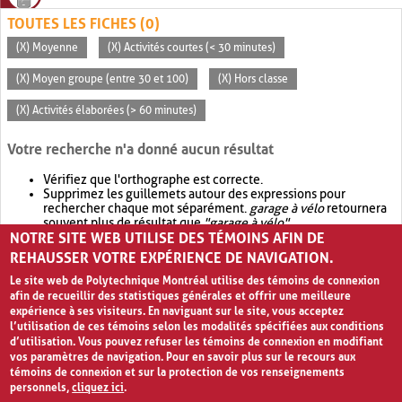
TOUTES LES FICHES (0)
(X) Moyenne
(X) Activités courtes (< 30 minutes)
(X) Moyen groupe (entre 30 et 100)
(X) Hors classe
(X) Activités élaborées (> 60 minutes)
Votre recherche n'a donné aucun résultat
Vérifiez que l'orthographe est correcte.
Supprimez les guillemets autour des expressions pour
rechercher chaque mot séparément.
garage à vélo
retournera
souvent plus de résultat que
"garage à vélo"
.
NOTRE SITE WEB UTILISE DES TÉMOINS AFIN DE
Envisagez d'élargir votre recherche avec
OR
.
garage OR vélo
retournera souvent plus de résultat que
garage à vélo
.
REHAUSSER VOTRE EXPÉRIENCE DE NAVIGATION.
Le site web de Polytechnique Montréal utilise des témoins de connexion
afin de recueillir des statistiques générales et offrir une meilleure
expérience à ses visiteurs. En naviguant sur le site, vous acceptez
l’utilisation de ces témoins selon les modalités spécifiées aux conditions
d’utilisation. Vous pouvez refuser les témoins de connexion en modifiant
vos paramètres de navigation. Pour en savoir plus sur le recours aux
témoins de connexion et sur la protection de vos renseignements
personnels,
cliquez ici
.
Avis de confidentialité et conditions d’utilisation