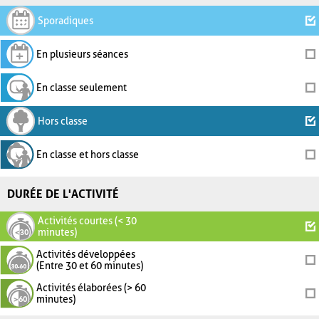
Sporadiques
En plusieurs séances
En classe seulement
Hors classe
En classe et hors classe
DURÉE DE L'ACTIVITÉ
Activités courtes (< 30
minutes)
Activités développées
(Entre 30 et 60 minutes)
Activités élaborées (> 60
minutes)