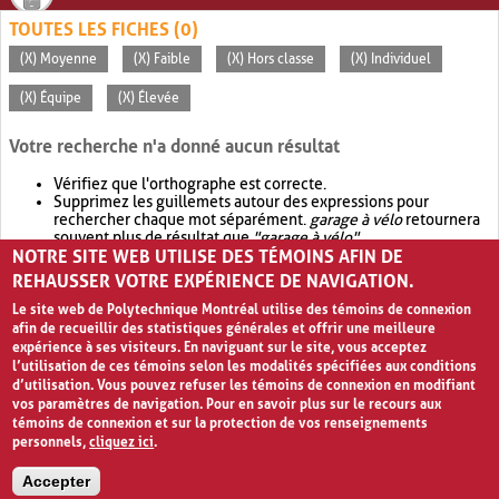
TOUTES LES FICHES (0)
(X) Moyenne
(X) Faible
(X) Hors classe
(X) Individuel
(X) Équipe
(X) Élevée
Votre recherche n'a donné aucun résultat
Vérifiez que l'orthographe est correcte.
Supprimez les guillemets autour des expressions pour
rechercher chaque mot séparément.
garage à vélo
retournera
souvent plus de résultat que
"garage à vélo"
.
NOTRE SITE WEB UTILISE DES TÉMOINS AFIN DE
Envisagez d'élargir votre recherche avec
OR
.
garage OR vélo
retournera souvent plus de résultat que
garage à vélo
.
REHAUSSER VOTRE EXPÉRIENCE DE NAVIGATION.
Le site web de Polytechnique Montréal utilise des témoins de connexion
afin de recueillir des statistiques générales et offrir une meilleure
expérience à ses visiteurs. En naviguant sur le site, vous acceptez
l’utilisation de ces témoins selon les modalités spécifiées aux conditions
d’utilisation. Vous pouvez refuser les témoins de connexion en modifiant
vos paramètres de navigation. Pour en savoir plus sur le recours aux
témoins de connexion et sur la protection de vos renseignements
personnels,
cliquez ici
.
Avis de confidentialité et conditions d’utilisation
Accepter