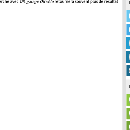
herche avec
OR
.
garage OR vélo
retournera souvent plus de résultat