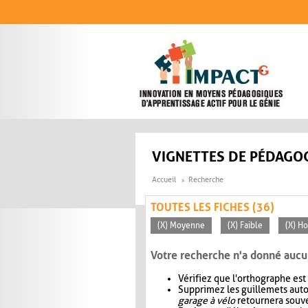
Aller au contenu principal
VIGNETTES DE PÉDAGOG
Accueil
Recherche
TOUTES LES FICHES (36)
(X) Moyenne
(X) Faible
(X) Ho
Votre recherche n'a donné aucu
Vérifiez que l'orthographe est
Supprimez les guillemets aut
garage à vélo
retournera souve