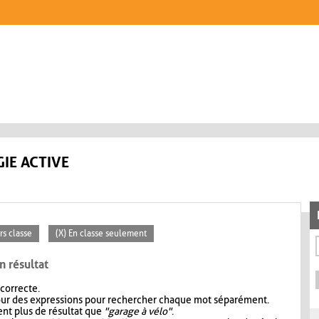
IE ACTIVE
rs classe
(X) En classe seulement
n résultat
 correcte.
our des expressions pour rechercher chaque mot séparément.
nt plus de résultat que
"garage à vélo"
.