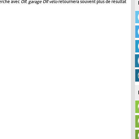
herche avec
OR
.
garage OR vélo
retournera souvent plus de résultat