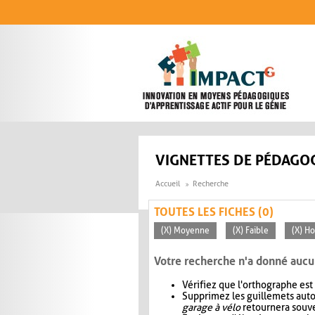
Aller au contenu principal
VIGNETTES DE PÉDAGOG
Accueil
Recherche
TOUTES LES FICHES (0)
(X) Moyenne
(X) Faible
(X) Ho
Votre recherche n'a donné aucu
Vérifiez que l'orthographe est
Supprimez les guillemets aut
garage à vélo
retournera souve