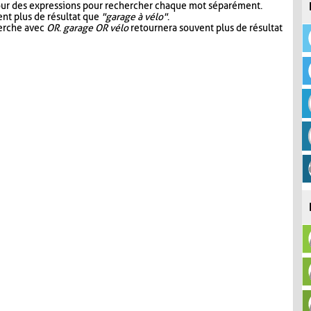
our des expressions pour rechercher chaque mot séparément.
nt plus de résultat que
"garage à vélo"
.
herche avec
OR
.
garage OR vélo
retournera souvent plus de résultat