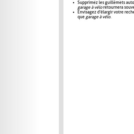
Supprimez les guillemets aut
garage à vélo
retournera souve
Envisagez d'élargir votre rec
que
garage à vélo
.