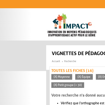
Aller au contenu principal
VIGNETTES DE PÉDAGOG
Accueil
Recherche
TOUTES LES FICHES (16)
(X) Moyenne
(X) Équipe
(X) E
(X) Petit groupe (< 30)
Votre recherche n'a donné aucu
Vérifiez que l'orthographe est