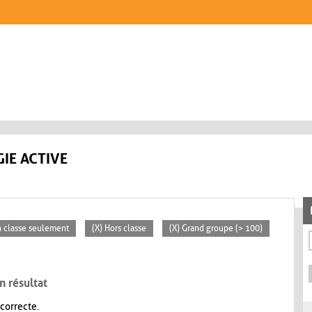
IE ACTIVE
n classe seulement
(X) Hors classe
(X) Grand groupe (> 100)
n résultat
 correcte.