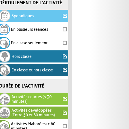
DÉROULEMENT DE L'ACTIVITÉ
Sporadiques
En plusieurs séances
En classe seulement
Hors classe
En classe et hors classe
DURÉE DE L'ACTIVITÉ
Activités courtes (< 30
minutes)
Activités développées
(Entre 30 et 60 minutes)
Activités élaborées (> 60
minutes)