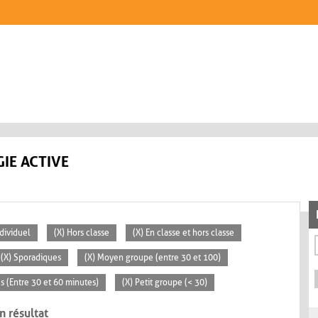
IE ACTIVE
ndividuel
(X) Hors classe
(X) En classe et hors classe
(X) Sporadiques
(X) Moyen groupe (entre 30 et 100)
s (Entre 30 et 60 minutes)
(X) Petit groupe (< 30)
n résultat