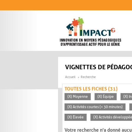
Aller au contenu principal
VIGNETTES DE PÉDAGOG
Accueil
Recherche
TOUTES LES FICHES (31)
(X) Moyenne
(X) Équipe
(X) I
(X) Activités courtes (< 30 minutes)
(X) Élevée
(X) Activités développée
Votre recherche n'a donné aucu