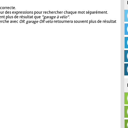
 correcte.
our des expressions pour rechercher chaque mot séparément.
nt plus de résultat que
"garage à vélo"
.
herche avec
OR
.
garage OR vélo
retournera souvent plus de résultat