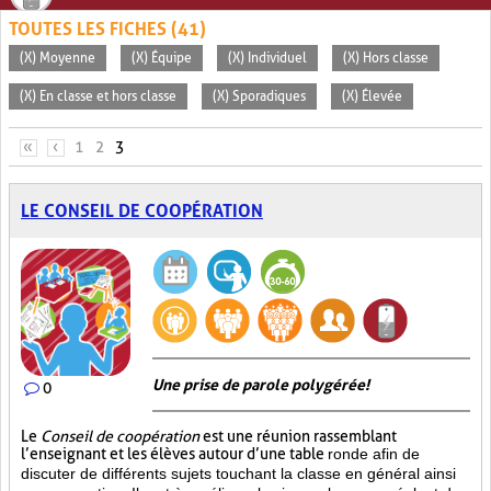
TOUTES LES FICHES (41)
(X) Moyenne
(X) Équipe
(X) Individuel
(X) Hors classe
(X) En classe et hors classe
(X) Sporadiques
(X) Élevée
PAGES
«
‹
1
2
3
LE CONSEIL DE COOPÉRATION
Une prise de parole polygérée!
0
Le
Conseil de coopération
est une réunion rassemblant
l’enseignant et les élèves autour d’une table
ronde afin de
discuter de différents sujets touchant la classe en général ainsi