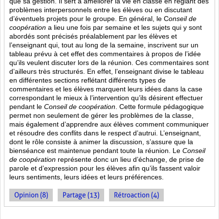
que sa gestion. Il sert à améliorer la vie en classe en réglant des
problèmes interpersonnels entre les élèves ou en discutant
d’éventuels projets pour le groupe. En général, le C
onseil de
coopération
a lieu une fois par semaine et les sujets qui y sont
abordés sont
précisés préalablement par les élèves et
l’enseignant qui, tout au long de la semaine, inscrivent sur un
tableau prévu à cet effet des commentaires à propos de l’idée
qu’ils veulent discuter lors de la réunion. Ces commentaires sont
d’ailleurs très structurés. En effet, l’enseignant divise le tableau
en différentes sections reflétant différents types de
commentaires et les élèves marquent leurs idées dans la case
correspondant le mieux à l’intervention qu’ils désirent effectuer
pendant le
Conseil de coopération
. Cette formule pédagogique
permet non seulement de gérer les problèmes de la classe,
mais également d’apprendre aux élèves comment communiquer
et résoudre des conflits dans le respect d’autrui. L’enseignant,
dont le rôle consiste à animer la discussion, s’assure que la
bienséance est maintenue pendant toute la réunion. Le
Conseil
de coopération
représente donc un lieu d’échange, de prise de
parole et d’expression pour les élèves afin qu’ils fassent valoir
leurs sentiments, leurs idées et leurs préférences.
Opinion (8)
Partage (13)
Rétroaction (4)
PAGES