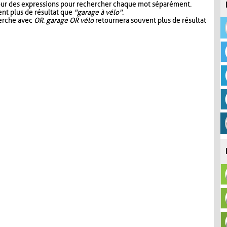
our des expressions pour rechercher chaque mot séparément.
nt plus de résultat que
"garage à vélo"
.
herche avec
OR
.
garage OR vélo
retournera souvent plus de résultat