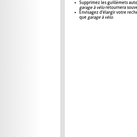
Supprimez les guillemets aut
garage à vélo
retournera souve
Envisagez d'élargir votre rec
que
garage à vélo
.