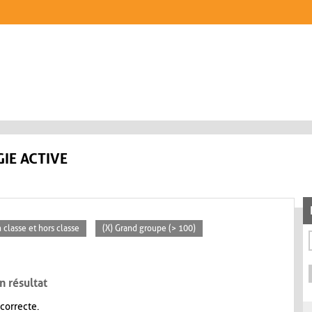
IE ACTIVE
n classe et hors classe
(X) Grand groupe (> 100)
n résultat
 correcte.