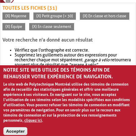
TOUTES LES FICHES (31)
(X) Moyenne
(X) Petit groupe (< 30)
(X) En classe et hors classe
(X) Équipe
(X) En classe seulement
Votre recherche n'a donné aucun résultat
Vérifiez que l'orthographe est correcte.
Supprimez les guillemets autour des expressions pour
rechercher chaque mot séparément.
garage à vélo
retournera
souvent plus de résultat que
"garage à vélo"
.
NOTRE SITE WEB UTILISE DES TÉMOINS AFIN DE
Envisagez d'élargir votre recherche avec
OR
.
garage OR vélo
retournera souvent plus de résultat que
garage à vélo
.
REHAUSSER VOTRE EXPÉRIENCE DE NAVIGATION.
Le site web de Polytechnique Montréal utilise des témoins de connexion
afin de recueillir des statistiques générales et offrir une meilleure
expérience à ses visiteurs. En naviguant sur le site, vous acceptez
l’utilisation de ces témoins selon les modalités spécifiées aux conditions
d’utilisation. Vous pouvez refuser les témoins de connexion en modifiant
vos paramètres de navigation. Pour en savoir plus sur le recours aux
témoins de connexion et sur la protection de vos renseignements
personnels,
cliquez ici
.
Avis de confidentialité et conditions d’utilisation
Accepter