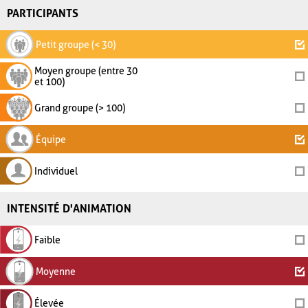
PARTICIPANTS
Petit groupe (< 30)
Moyen groupe (entre 30
et 100)
Grand groupe (> 100)
Équipe
Individuel
INTENSITÉ D'ANIMATION
Faible
Moyenne
Élevée