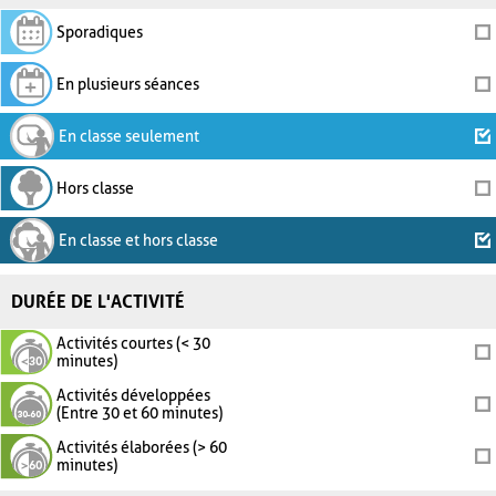
Sporadiques
En plusieurs séances
En classe seulement
Hors classe
En classe et hors classe
DURÉE DE L'ACTIVITÉ
Activités courtes (< 30
minutes)
Activités développées
(Entre 30 et 60 minutes)
Activités élaborées (> 60
minutes)