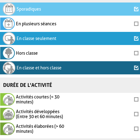
Sporadiques
En plusieurs séances
En classe seulement
Hors classe
En classe et hors classe
DURÉE DE L'ACTIVITÉ
Activités courtes (< 30
minutes)
Activités développées
(Entre 30 et 60 minutes)
Activités élaborées (> 60
minutes)