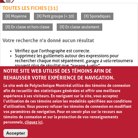
TOUTES LES FICHES (31)
(X) Moyenne
(X) Petit groupe (< 30)
(X) Sporadiques
(X) En classe et hors classe
(X) En classe seulement
Votre recherche n'a donné aucun résultat
Vérifiez que l'orthographe est correcte.
Supprimez les guillemets autour des expressions pour
rechercher chaque mot séparément.
garage à vélo
retournera
souvent plus de résultat que
"garage à vélo"
.
NOTRE SITE WEB UTILISE DES TÉMOINS AFIN DE
Envisagez d'élargir votre recherche avec
OR
.
garage OR vélo
retournera souvent plus de résultat que
garage à vélo
.
REHAUSSER VOTRE EXPÉRIENCE DE NAVIGATION.
Le site web de Polytechnique Montréal utilise des témoins de connexion
afin de recueillir des statistiques générales et offrir une meilleure
expérience à ses visiteurs. En naviguant sur le site, vous acceptez
l’utilisation de ces témoins selon les modalités spécifiées aux conditions
d’utilisation. Vous pouvez refuser les témoins de connexion en modifiant
vos paramètres de navigation. Pour en savoir plus sur le recours aux
témoins de connexion et sur la protection de vos renseignements
personnels,
cliquez ici
.
Avis de confidentialité et conditions d’utilisation
Accepter