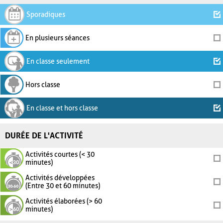
Sporadiques
En plusieurs séances
En classe seulement
Hors classe
En classe et hors classe
DURÉE DE L'ACTIVITÉ
Activités courtes (< 30
minutes)
Activités développées
(Entre 30 et 60 minutes)
Activités élaborées (> 60
minutes)