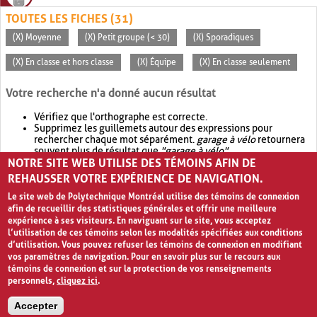
TOUTES LES FICHES (31)
(X) Moyenne
(X) Petit groupe (< 30)
(X) Sporadiques
(X) En classe et hors classe
(X) Équipe
(X) En classe seulement
Votre recherche n'a donné aucun résultat
Vérifiez que l'orthographe est correcte.
Supprimez les guillemets autour des expressions pour
rechercher chaque mot séparément.
garage à vélo
retournera
souvent plus de résultat que
"garage à vélo"
.
NOTRE SITE WEB UTILISE DES TÉMOINS AFIN DE
Envisagez d'élargir votre recherche avec
OR
.
garage OR vélo
retournera souvent plus de résultat que
garage à vélo
.
REHAUSSER VOTRE EXPÉRIENCE DE NAVIGATION.
Le site web de Polytechnique Montréal utilise des témoins de connexion
afin de recueillir des statistiques générales et offrir une meilleure
expérience à ses visiteurs. En naviguant sur le site, vous acceptez
l’utilisation de ces témoins selon les modalités spécifiées aux conditions
d’utilisation. Vous pouvez refuser les témoins de connexion en modifiant
vos paramètres de navigation. Pour en savoir plus sur le recours aux
témoins de connexion et sur la protection de vos renseignements
personnels,
cliquez ici
.
Avis de confidentialité et conditions d’utilisation
Accepter