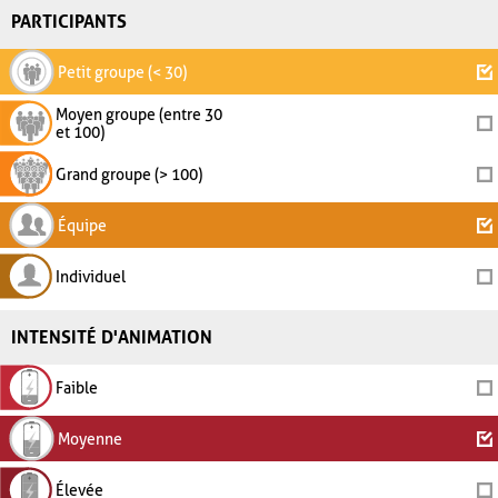
PARTICIPANTS
Petit groupe (< 30)
Moyen groupe (entre 30
et 100)
Grand groupe (> 100)
Équipe
Individuel
INTENSITÉ D'ANIMATION
Faible
Moyenne
Élevée