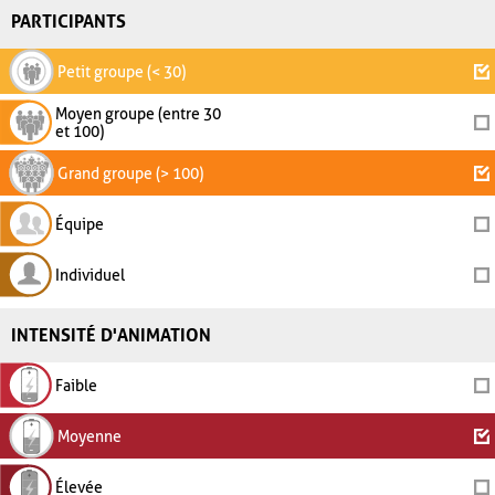
PARTICIPANTS
Petit groupe (< 30)
Moyen groupe (entre 30
et 100)
Grand groupe (> 100)
Équipe
Individuel
INTENSITÉ D'ANIMATION
Faible
Moyenne
Élevée