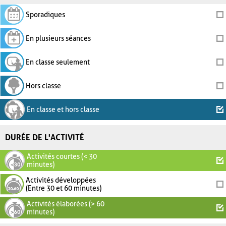
Sporadiques
En plusieurs séances
En classe seulement
Hors classe
En classe et hors classe
DURÉE DE L'ACTIVITÉ
Activités courtes (< 30
minutes)
Activités développées
(Entre 30 et 60 minutes)
Activités élaborées (> 60
minutes)