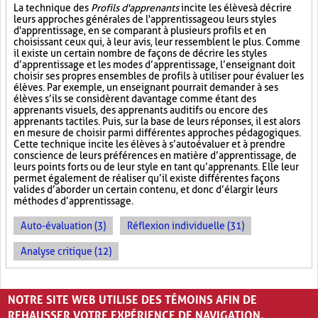
La technique des
Profils d'apprenants
incite les élèves à décrire
leurs approches générales de l'apprentissage ou leurs styles
d'apprentissage, en se comparant à plusieurs profils et en
choisissant ceux qui, à leur avis, leur ressemblent le plus. Comme
il existe un certain nombre de façons de décrire les styles
d’apprentissage et les modes d’apprentissage, l’enseignant doit
choisir ses propres ensembles de profils à utiliser pour évaluer les
élèves. Par exemple, un enseignant pourrait demander à ses
élèves s’ils se considèrent davantage comme étant des
apprenants visuels, des apprenants auditifs ou encore des
apprenants tactiles. Puis, sur la base de leurs réponses, il est alors
en mesure de choisir parmi différentes approches pédagogiques.
Cette technique incite les élèves à s’autoévaluer et à prendre
conscience de leurs préférences en matière d’apprentissage, de
leurs points forts ou de leur style en tant qu’apprenants. Elle leur
permet également de réaliser qu’il existe différentes façons
valides d’aborder un certain contenu, et donc d’élargir leurs
méthodes d’apprentissage.
Auto-évaluation (3)
Réflexion individuelle (31)
Analyse critique (12)
PAGES
NOTRE SITE WEB UTILISE DES TÉMOINS AFIN DE
«
‹
1
2
3
REHAUSSER VOTRE EXPÉRIENCE DE NAVIGATION.