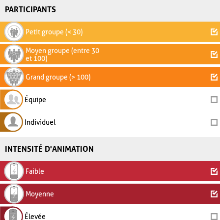
PARTICIPANTS
Petit groupe (< 30)
Moyen groupe (entre 30
et 100)
Grand groupe (> 100)
Équipe
Individuel
INTENSITÉ D'ANIMATION
Faible
Moyenne
Élevée