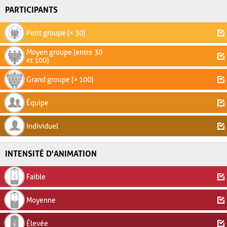
PARTICIPANTS
Petit groupe (< 30)
Moyen groupe (entre 30
et 100)
Grand groupe (> 100)
Équipe
Individuel
INTENSITÉ D'ANIMATION
Faible
Moyenne
Élevée