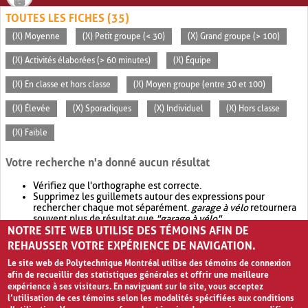
TOUTES LES FICHES (35)
(X) Moyenne
(X) Petit groupe (< 30)
(X) Grand groupe (> 100)
(X) Activités élaborées (> 60 minutes)
(X) Équipe
(X) En classe et hors classe
(X) Moyen groupe (entre 30 et 100)
(X) Élevée
(X) Sporadiques
(X) Individuel
(X) Hors classe
(X) Faible
Votre recherche n'a donné aucun résultat
Vérifiez que l'orthographe est correcte.
Supprimez les guillemets autour des expressions pour
rechercher chaque mot séparément.
garage à vélo
retournera
souvent plus de résultat que
"garage à vélo"
.
NOTRE SITE WEB UTILISE DES TÉMOINS AFIN DE
Envisagez d'élargir votre recherche avec
OR
.
garage OR vélo
retournera souvent plus de résultat que
garage à vélo
.
REHAUSSER VOTRE EXPÉRIENCE DE NAVIGATION.
Le site web de Polytechnique Montréal utilise des témoins de connexion
afin de recueillir des statistiques générales et offrir une meilleure
expérience à ses visiteurs. En naviguant sur le site, vous acceptez
l’utilisation de ces témoins selon les modalités spécifiées aux conditions