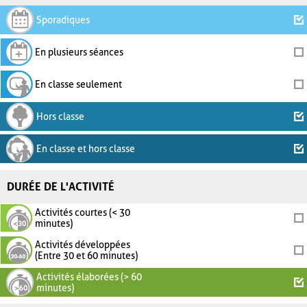
Sporadiques
En plusieurs séances
En classe seulement
Hors classe
En classe et hors classe
DURÉE DE L'ACTIVITÉ
Activités courtes (< 30
minutes)
Activités développées
(Entre 30 et 60 minutes)
Activités élaborées (> 60
minutes)