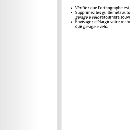
Vérifiez que l'orthographe est
Supprimez les guillemets aut
garage à vélo
retournera souve
Envisagez d'élargir votre rec
que
garage à vélo
.