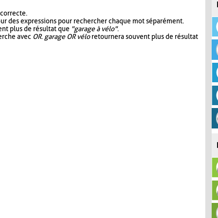
 correcte.
our des expressions pour rechercher chaque mot séparément.
nt plus de résultat que
"garage à vélo"
.
herche avec
OR
.
garage OR vélo
retournera souvent plus de résultat