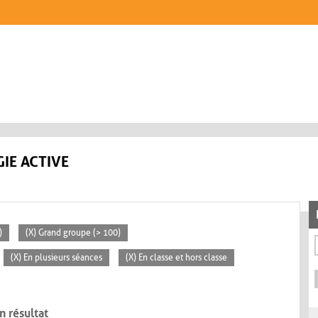
IE ACTIVE
)
(X) Grand groupe (> 100)
(X) En plusieurs séances
(X) En classe et hors classe
n résultat