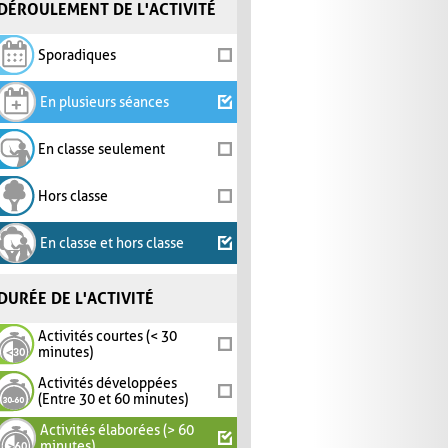
DÉROULEMENT DE L'ACTIVITÉ
Sporadiques
En plusieurs séances
En classe seulement
Hors classe
En classe et hors classe
DURÉE DE L'ACTIVITÉ
Activités courtes (< 30
minutes)
Activités développées
(Entre 30 et 60 minutes)
Activités élaborées (> 60
minutes)