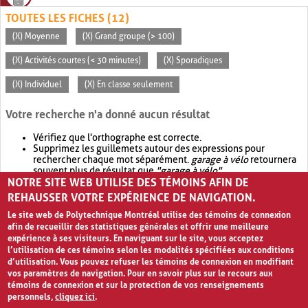
TOUTES LES FICHES (12)
(X) Moyenne
(X) Grand groupe (> 100)
(X) Activités courtes (< 30 minutes)
(X) Sporadiques
(X) Individuel
(X) En classe seulement
Votre recherche n'a donné aucun résultat
Vérifiez que l'orthographe est correcte.
Supprimez les guillemets autour des expressions pour
rechercher chaque mot séparément.
garage à vélo
retournera
souvent plus de résultat que
"garage à vélo"
.
NOTRE SITE WEB UTILISE DES TÉMOINS AFIN DE
Envisagez d'élargir votre recherche avec
OR
.
garage OR vélo
retournera souvent plus de résultat que
garage à vélo
.
REHAUSSER VOTRE EXPÉRIENCE DE NAVIGATION.
Le site web de Polytechnique Montréal utilise des témoins de connexion
afin de recueillir des statistiques générales et offrir une meilleure
expérience à ses visiteurs. En naviguant sur le site, vous acceptez
l’utilisation de ces témoins selon les modalités spécifiées aux conditions
d’utilisation. Vous pouvez refuser les témoins de connexion en modifiant
vos paramètres de navigation. Pour en savoir plus sur le recours aux
témoins de connexion et sur la protection de vos renseignements
personnels,
cliquez ici
.
Avis de confidentialité et conditions d’utilisation