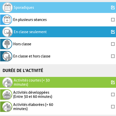
Sporadiques
En plusieurs séances
En classe seulement
Hors classe
En classe et hors classe
DURÉE DE L'ACTIVITÉ
Activités courtes (< 30
minutes)
Activités développées
(Entre 30 et 60 minutes)
Activités élaborées (> 60
minutes)