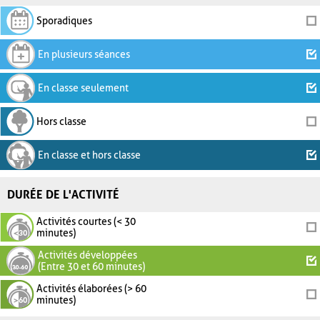
Sporadiques
En plusieurs séances
En classe seulement
Hors classe
En classe et hors classe
DURÉE DE L'ACTIVITÉ
Activités courtes (< 30
minutes)
Activités développées
(Entre 30 et 60 minutes)
Activités élaborées (> 60
minutes)