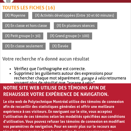
TOUTES LES FICHES (16)
(X) Moyenne
(X) Activités développées (Entre 30 et 60 minutes)
(X) En classe et hors classe
(X) En plusieurs séances
(X) Petit groupe (< 30)
(X) Grand groupe (> 100)
(X) En classe seulement
(X) Élevée
Votre recherche n'a donné aucun résultat
Vérifiez que l'orthographe est correcte.
Supprimez les guillemets autour des expressions pour
rechercher chaque mot séparément.
garage à vélo
retournera
souvent plus de résultat que
"garage à vélo"
.
NOTRE SITE WEB UTILISE DES TÉMOINS AFIN DE
Envisagez d'élargir votre recherche avec
OR
.
garage OR vélo
retournera souvent plus de résultat que
garage à vélo
.
REHAUSSER VOTRE EXPÉRIENCE DE NAVIGATION.
Le site web de Polytechnique Montréal utilise des témoins de connexion
afin de recueillir des statistiques générales et offrir une meilleure
expérience à ses visiteurs. En naviguant sur le site, vous acceptez
l’utilisation de ces témoins selon les modalités spécifiées aux conditions
d’utilisation. Vous pouvez refuser les témoins de connexion en modifiant
vos paramètres de navigation. Pour en savoir plus sur le recours aux