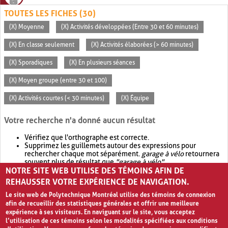
TOUTES LES FICHES (30)
(X) Moyenne
(X) Activités développées (Entre 30 et 60 minutes)
(X) En classe seulement
(X) Activités élaborées (> 60 minutes)
(X) Sporadiques
(X) En plusieurs séances
(X) Moyen groupe (entre 30 et 100)
(X) Activités courtes (< 30 minutes)
(X) Équipe
Votre recherche n'a donné aucun résultat
Vérifiez que l'orthographe est correcte.
Supprimez les guillemets autour des expressions pour
rechercher chaque mot séparément.
garage à vélo
retournera
souvent plus de résultat que
"garage à vélo"
.
NOTRE SITE WEB UTILISE DES TÉMOINS AFIN DE
Envisagez d'élargir votre recherche avec
OR
.
garage OR vélo
retournera souvent plus de résultat que
garage à vélo
.
REHAUSSER VOTRE EXPÉRIENCE DE NAVIGATION.
Le site web de Polytechnique Montréal utilise des témoins de connexion
afin de recueillir des statistiques générales et offrir une meilleure
expérience à ses visiteurs. En naviguant sur le site, vous acceptez
l’utilisation de ces témoins selon les modalités spécifiées aux conditions