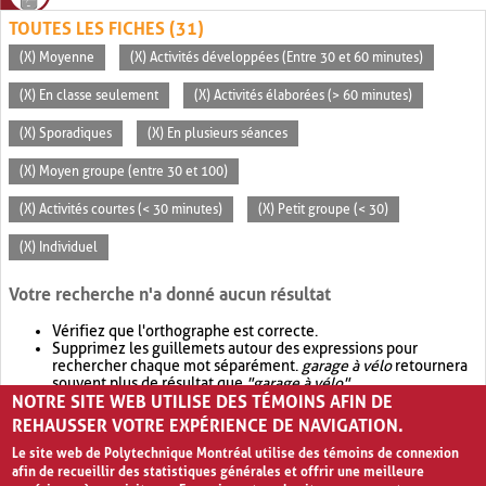
TOUTES LES FICHES (31)
(X) Moyenne
(X) Activités développées (Entre 30 et 60 minutes)
(X) En classe seulement
(X) Activités élaborées (> 60 minutes)
(X) Sporadiques
(X) En plusieurs séances
(X) Moyen groupe (entre 30 et 100)
(X) Activités courtes (< 30 minutes)
(X) Petit groupe (< 30)
(X) Individuel
Votre recherche n'a donné aucun résultat
Vérifiez que l'orthographe est correcte.
Supprimez les guillemets autour des expressions pour
rechercher chaque mot séparément.
garage à vélo
retournera
souvent plus de résultat que
"garage à vélo"
.
NOTRE SITE WEB UTILISE DES TÉMOINS AFIN DE
Envisagez d'élargir votre recherche avec
OR
.
garage OR vélo
retournera souvent plus de résultat que
garage à vélo
.
REHAUSSER VOTRE EXPÉRIENCE DE NAVIGATION.
Le site web de Polytechnique Montréal utilise des témoins de connexion
afin de recueillir des statistiques générales et offrir une meilleure