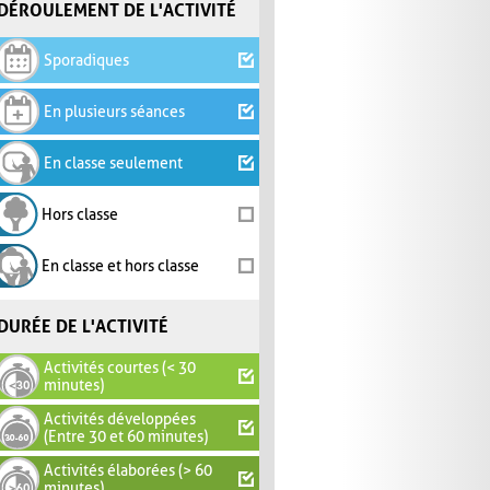
DÉROULEMENT DE L'ACTIVITÉ
Sporadiques
En plusieurs séances
En classe seulement
Hors classe
En classe et hors classe
DURÉE DE L'ACTIVITÉ
Activités courtes (< 30
minutes)
Activités développées
(Entre 30 et 60 minutes)
Activités élaborées (> 60
minutes)