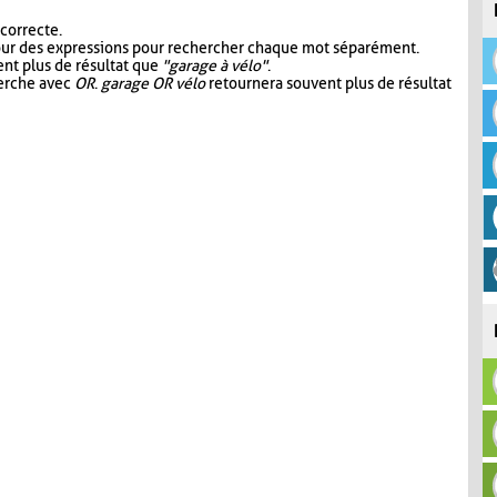
 correcte.
our des expressions pour rechercher chaque mot séparément.
nt plus de résultat que
"garage à vélo"
.
herche avec
OR
.
garage OR vélo
retournera souvent plus de résultat