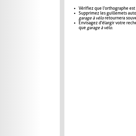
Vérifiez que l'orthographe est
Supprimez les guillemets aut
garage à vélo
retournera souve
Envisagez d'élargir votre rec
que
garage à vélo
.