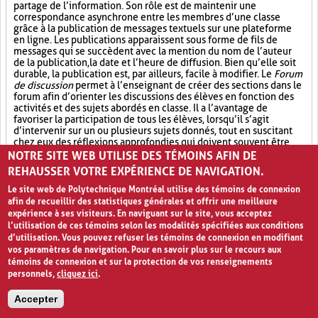
partage de l’information. Son rôle est de maintenir une
correspondance asynchrone entre les membres d’une classe
grâce à la publication de messages textuels sur une plateforme
en ligne. Les publications apparaissent sous forme de fils de
messages qui se succèdent avec la mention du nom de l’auteur
de la publication, la date et l’heure de diffusion. Bien qu’elle soit
durable, la publication est, par ailleurs, facile à modifier. Le
Forum
de discussion
permet à l’enseignant de créer des sections dans le
forum afin d’orienter les discussions des élèves en fonction des
activités et des sujets abordés en classe. Il a l’avantage de
favoriser la participation de tous les élèves, lorsqu’il s’agit
d’intervenir sur un ou plusieurs sujets donnés, tout en suscitant
chez eux des réflexions approfondies qui doivent souvent être
appuyées de preuves.
NOTRE SITE WEB UTILISE DES TÉMOINS AFIN DE
REHAUSSER VOTRE EXPÉRIENCE DE NAVIGATION.
Participation active (6)
Partage (13)
Le site web de Polytechnique Montréal utilise des témoins de connexion
afin de recueillir des statistiques générales et offrir une meilleure
Outil électronique (4)
expérience à ses visiteurs. En naviguant sur le site, vous acceptez
l’utilisation de ces témoins selon les modalités spécifiées aux conditions
PAGES
d’utilisation. Vous pouvez refuser les témoins de connexion en modifiant
vos paramètres de navigation. Pour en savoir plus sur le recours aux
«
‹
1
2
3
4
›
»
témoins de connexion et sur la protection de vos renseignements
personnels,
cliquez ici
.
Accepter