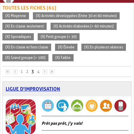
TOUTES LES FICHES (61)
(X) Moyenne
(X) Activités développées (Entre 30 et 60 minutes)
(X) En classe seulement
(X) Activités élaborées (> 60 minutes)
(X) Sporadiques
(X) Petit groupe (< 30)
(X) En classe et hors classe
(X) Élevée
(X) En plusieurs séances
(X) Grand groupe (> 100)
(X) Faible
PAGES
«
‹
1
2
3
4
›
»
LIGUE D'IMPROVISATION
Prêt pas prêt, j’y vais!