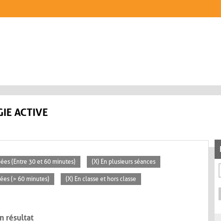
IE ACTIVE
pées (Entre 30 et 60 minutes)
(X) En plusieurs séances
rées (> 60 minutes)
(X) En classe et hors classe
n résultat