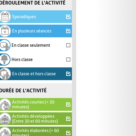
DÉROULEMENT DE L'ACTIVITÉ
Sporadiques
En plusieurs séances
En classe seulement
Hors classe
En classe et hors classe
DURÉE DE L'ACTIVITÉ
Activités courtes (< 30
minutes)
Activités développées
(Entre 30 et 60 minutes)
Activités élaborées (> 60
minutes)