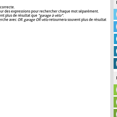
 correcte.
our des expressions pour rechercher chaque mot séparément.
nt plus de résultat que
"garage à vélo"
.
herche avec
OR
.
garage OR vélo
retournera souvent plus de résultat