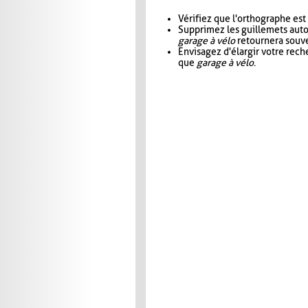
Vérifiez que l'orthographe est
Supprimez les guillemets aut
garage à vélo
retournera souve
Envisagez d'élargir votre rec
que
garage à vélo
.