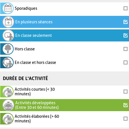
Sporadiques
En plusieurs séances
En classe seulement
Hors classe
En classe et hors classe
DURÉE DE L'ACTIVITÉ
Activités courtes (< 30
minutes)
Activités développées
(Entre 30 et 60 minutes)
Activités élaborées (> 60
minutes)