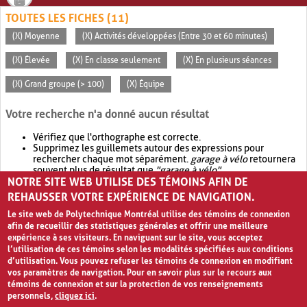
TOUTES LES FICHES (11)
(X) Moyenne
(X) Activités développées (Entre 30 et 60 minutes)
(X) Élevée
(X) En classe seulement
(X) En plusieurs séances
(X) Grand groupe (> 100)
(X) Équipe
Votre recherche n'a donné aucun résultat
Vérifiez que l'orthographe est correcte.
Supprimez les guillemets autour des expressions pour
rechercher chaque mot séparément.
garage à vélo
retournera
souvent plus de résultat que
"garage à vélo"
.
NOTRE SITE WEB UTILISE DES TÉMOINS AFIN DE
Envisagez d'élargir votre recherche avec
OR
.
garage OR vélo
retournera souvent plus de résultat que
garage à vélo
.
REHAUSSER VOTRE EXPÉRIENCE DE NAVIGATION.
Le site web de Polytechnique Montréal utilise des témoins de connexion
afin de recueillir des statistiques générales et offrir une meilleure
expérience à ses visiteurs. En naviguant sur le site, vous acceptez
l’utilisation de ces témoins selon les modalités spécifiées aux conditions
d’utilisation. Vous pouvez refuser les témoins de connexion en modifiant
vos paramètres de navigation. Pour en savoir plus sur le recours aux
témoins de connexion et sur la protection de vos renseignements
personnels,
cliquez ici
.
Avis de confidentialité et conditions d’utilisation