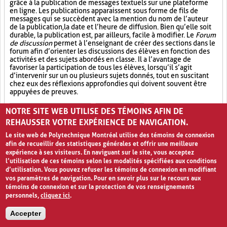
grâce à la publication de messages textuels sur une plateforme
en ligne. Les publications apparaissent sous forme de fils de
messages qui se succèdent avec la mention du nom de l’auteur
de la publication, la date et l’heure de diffusion. Bien qu’elle soit
durable, la publication est, par ailleurs, facile à modifier. Le
Forum
de discussion
permet à l’enseignant de créer des sections dans le
forum afin d’orienter les discussions des élèves en fonction des
activités et des sujets abordés en classe. Il a l’avantage de
favoriser la participation de tous les élèves, lorsqu’il s’agit
d’intervenir sur un ou plusieurs sujets donnés, tout en suscitant
chez eux des réflexions approfondies qui doivent souvent être
appuyées de preuves.
Participation active (6)
Partage (13)
NOTRE SITE WEB UTILISE DES TÉMOINS AFIN DE
REHAUSSER VOTRE EXPÉRIENCE DE NAVIGATION.
Outil électronique (4)
Le site web de Polytechnique Montréal utilise des témoins de connexion
afin de recueillir des statistiques générales et offrir une meilleure
PAGES
expérience à ses visiteurs. En naviguant sur le site, vous acceptez
l’utilisation de ces témoins selon les modalités spécifiées aux conditions
«
‹
1
2
3
4
›
»
d’utilisation. Vous pouvez refuser les témoins de connexion en modifiant
vos paramètres de navigation. Pour en savoir plus sur le recours aux
témoins de connexion et sur la protection de vos renseignements
personnels,
cliquez ici
.
Accepter