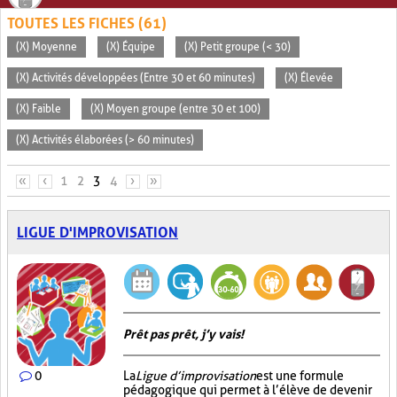
TOUTES LES FICHES (61)
(X) Moyenne
(X) Équipe
(X) Petit groupe (< 30)
(X) Activités développées (Entre 30 et 60 minutes)
(X) Élevée
(X) Faible
(X) Moyen groupe (entre 30 et 100)
(X) Activités élaborées (> 60 minutes)
PAGES
«
‹
1
2
3
4
›
»
LIGUE D'IMPROVISATION
Prêt pas prêt, j’y vais!
0
La
Ligue d’improvisation
est une formule
pédagogique qui permet à l’élève de devenir