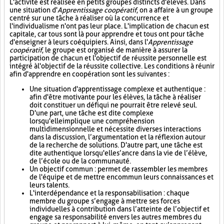
L'activité est réalisée en petits groupes distincts d'élèves. Dans
une situation d'
Apprentissage coopératif
, on a affaire à un groupe
centré sur une tâche à réaliser où la concurrence et
l'individualisme n'ont pas leur place. L'implication de chacun est
capitale, car tous sont là pour apprendre et tous ont pour tâche
d'enseigner à leurs coéquipiers. Ainsi, dans l'
Apprentissage
coopératif
, le groupe est organisé de manière à assurer la
participation de chacun et l'objectif de réussite personnelle est
intégré à l'objectif de la réussite collective. Les conditions à réunir
afin d'apprendre en coopération sont les suivantes :
Une situation d'apprentissage complexe et authentique :
afin d'être motivante pour les élèves, la tâche à réaliser
doit constituer un défi qui ne pourrait être relevé seul.
D'une part, une tâche est dite complexe
lorsqu'elle implique une compréhension
multidimensionnelle et nécessite diverses interactions
dans la discussion, l’argumentation et la réflexion autour
de la recherche de solutions. D'autre part, une tâche est
dite authentique lorsqu'elle s’ancre dans la vie de l’élève,
de l’école ou de la communauté.
Un objectif commun : permet de rassembler les membres
de l'équipe et de mettre en commun leurs connaissances et
leurs talents.
L'interdépendance et la responsabilisation : chaque
membre du groupe s’engage à mettre ses forces
individuelles à contribution dans l’atteinte de l’objectif et
engage sa responsabilité envers les autres membres du