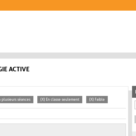
IE ACTIVE
n plusieurs séances
(X) En classe seulement
(X) Faible