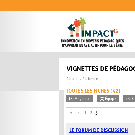
Aller au contenu principal
VIGNETTES DE PÉDAGOG
Accueil
Recherche
TOUTES LES FICHES (42)
(X) Moyenne
(X) Équipe
(X) E
PAGES
«
‹
1
2
3
LE FORUM DE DISCUSSION