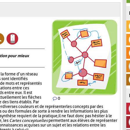
ation pour mieux
la forme d’un réseau
 sont identifiés
de mots et représentés
lations entre ces
s entre eux. Il est
xtuellement les flèches
0
 des liens établis. Par
er diverses couleurs et de représenter les concepts par des
 ou des formules de sorte à rendre les informations les plus
synthèse requiert de la pratique, il ne faut donc pas hésiter à le
e, les
Cartes conceptuelles
permettent aux élèves de représenter
nnaissances acquises sur un sujet et les relations entre les
rents à celui-ci.