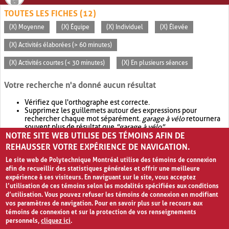
TOUTES LES FICHES (12)
(X) Moyenne
(X) Équipe
(X) Individuel
(X) Élevée
(X) Activités élaborées (> 60 minutes)
(X) Activités courtes (< 30 minutes)
(X) En plusieurs séances
Votre recherche n'a donné aucun résultat
Vérifiez que l'orthographe est correcte.
Supprimez les guillemets autour des expressions pour
rechercher chaque mot séparément.
garage à vélo
retournera
souvent plus de résultat que
"garage à vélo"
.
NOTRE SITE WEB UTILISE DES TÉMOINS AFIN DE
Envisagez d'élargir votre recherche avec
OR
.
garage OR vélo
retournera souvent plus de résultat que
garage à vélo
.
REHAUSSER VOTRE EXPÉRIENCE DE NAVIGATION.
Le site web de Polytechnique Montréal utilise des témoins de connexion
afin de recueillir des statistiques générales et offrir une meilleure
expérience à ses visiteurs. En naviguant sur le site, vous acceptez
l’utilisation de ces témoins selon les modalités spécifiées aux conditions
d’utilisation. Vous pouvez refuser les témoins de connexion en modifiant
vos paramètres de navigation. Pour en savoir plus sur le recours aux
témoins de connexion et sur la protection de vos renseignements
personnels,
cliquez ici
.
Avis de confidentialité et conditions d’utilisation