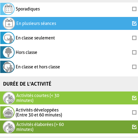
Sporadiques
En plusieurs séances
En classe seulement
Hors classe
En classe et hors classe
DURÉE DE L'ACTIVITÉ
Activités courtes (< 30
minutes)
Activités développées
(Entre 30 et 60 minutes)
Activités élaborées (> 60
minutes)