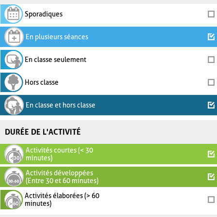
Sporadiques
En plusieurs séances
En classe seulement
Hors classe
En classe et hors classe
DURÉE DE L'ACTIVITÉ
Activités courtes (< 30
minutes)
Activités développées
(Entre 30 et 60 minutes)
Activités élaborées (> 60
minutes)