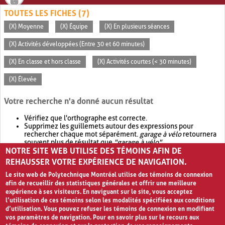
TOUTES LES FICHES (7)
(X) Moyenne
(X) Équipe
(X) En plusieurs séances
(X) Activités développées (Entre 30 et 60 minutes)
(X) En classe et hors classe
(X) Activités courtes (< 30 minutes)
(X) Élevée
Votre recherche n'a donné aucun résultat
Vérifiez que l'orthographe est correcte.
Supprimez les guillemets autour des expressions pour
rechercher chaque mot séparément.
garage à vélo
retournera
souvent plus de résultat que
"garage à vélo"
.
NOTRE SITE WEB UTILISE DES TÉMOINS AFIN DE
Envisagez d'élargir votre recherche avec
OR
.
garage OR vélo
retournera souvent plus de résultat que
garage à vélo
.
REHAUSSER VOTRE EXPÉRIENCE DE NAVIGATION.
Le site web de Polytechnique Montréal utilise des témoins de connexion
afin de recueillir des statistiques générales et offrir une meilleure
expérience à ses visiteurs. En naviguant sur le site, vous acceptez
l’utilisation de ces témoins selon les modalités spécifiées aux conditions
d’utilisation. Vous pouvez refuser les témoins de connexion en modifiant
vos paramètres de navigation. Pour en savoir plus sur le recours aux