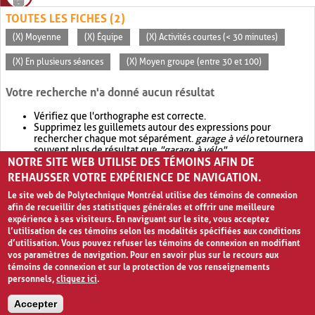
TOUTES LES FICHES (2)
(X) Moyenne
(X) Équipe
(X) Activités courtes (< 30 minutes)
(X) En plusieurs séances
(X) Moyen groupe (entre 30 et 100)
Votre recherche n'a donné aucun résultat
Vérifiez que l'orthographe est correcte.
Supprimez les guillemets autour des expressions pour
rechercher chaque mot séparément.
garage à vélo
retournera
souvent plus de résultat que
"garage à vélo"
.
NOTRE SITE WEB UTILISE DES TÉMOINS AFIN DE
Envisagez d'élargir votre recherche avec
OR
.
garage OR vélo
retournera souvent plus de résultat que
garage à vélo
.
REHAUSSER VOTRE EXPÉRIENCE DE NAVIGATION.
Le site web de Polytechnique Montréal utilise des témoins de connexion
afin de recueillir des statistiques générales et offrir une meilleure
expérience à ses visiteurs. En naviguant sur le site, vous acceptez
l’utilisation de ces témoins selon les modalités spécifiées aux conditions
d’utilisation. Vous pouvez refuser les témoins de connexion en modifiant
vos paramètres de navigation. Pour en savoir plus sur le recours aux
témoins de connexion et sur la protection de vos renseignements
personnels,
cliquez ici
.
Avis de confidentialité et conditions d’utilisation
Accepter