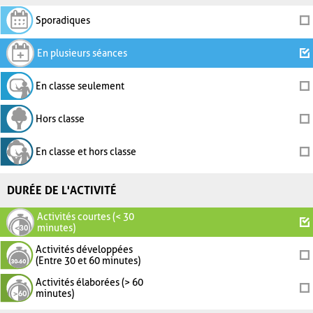
Sporadiques
En plusieurs séances
En classe seulement
Hors classe
En classe et hors classe
DURÉE DE L'ACTIVITÉ
Activités courtes (< 30
minutes)
Activités développées
(Entre 30 et 60 minutes)
Activités élaborées (> 60
minutes)