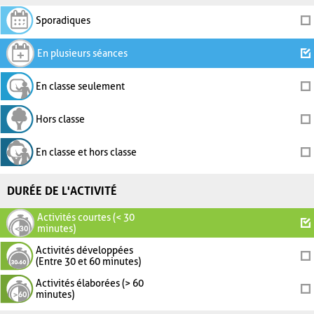
Sporadiques
En plusieurs séances
En classe seulement
Hors classe
En classe et hors classe
DURÉE DE L'ACTIVITÉ
Activités courtes (< 30
minutes)
Activités développées
(Entre 30 et 60 minutes)
Activités élaborées (> 60
minutes)