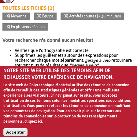
TOUTES LES FICHES (2)
(X) Moyenne
(X) Équipe
(X) Activités courtes (< 30 minutes)
(X) En plusieurs séances
Votre recherche n'a donné aucun résultat
Vérifiez que l'orthographe est correcte.
Supprimez les guillemets autour des expressions pour
rechercher chaque mot séparément.
garage à vélo
retournera
souvent plus de résultat que
"garage à vélo"
.
NOTRE SITE WEB UTILISE DES TÉMOINS AFIN DE
Envisagez d'élargir votre recherche avec
OR
.
garage OR vélo
retournera souvent plus de résultat que
garage à vélo
.
REHAUSSER VOTRE EXPÉRIENCE DE NAVIGATION.
Le site web de Polytechnique Montréal utilise des témoins de connexion
afin de recueillir des statistiques générales et offrir une meilleure
expérience à ses visiteurs. En naviguant sur le site, vous acceptez
l’utilisation de ces témoins selon les modalités spécifiées aux conditions
d’utilisation. Vous pouvez refuser les témoins de connexion en modifiant
vos paramètres de navigation. Pour en savoir plus sur le recours aux
témoins de connexion et sur la protection de vos renseignements
personnels,
cliquez ici
.
Avis de confidentialité et conditions d’utilisation
Accepter