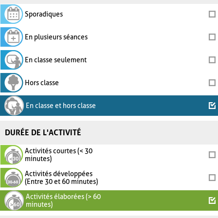
Sporadiques
En plusieurs séances
En classe seulement
Hors classe
En classe et hors classe
DURÉE DE L'ACTIVITÉ
Activités courtes (< 30
minutes)
Activités développées
(Entre 30 et 60 minutes)
Activités élaborées (> 60
minutes)