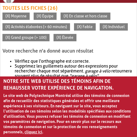
TOUTES LES FICHES (26)
(X) Moyenne
(X) Équipe
(X) En classe et hors classe
(X) Activités élaborées (> 60 minutes)
(X) Faible
(X) Individuel
(X) Grand groupe (> 100)
(X) Élevée
Votre recherche n'a donné aucun résultat
Vérifiez que l'orthographe est correcte.
Supprimez les guillemets autour des expressions pour
rechercher chaque mot séparément.
garage à vélo
retournera
souvent plus de résultat que
"garage à vélo"
.
NOTRE SITE WEB UTILISE DES TÉMOINS AFIN DE
Envisagez d'élargir votre recherche avec
OR
.
garage OR vélo
retournera souvent plus de résultat que
garage à vélo
.
REHAUSSER VOTRE EXPÉRIENCE DE NAVIGATION.
Le site web de Polytechnique Montréal utilise des témoins de connexion
afin de recueillir des statistiques générales et offrir une meilleure
expérience à ses visiteurs. En naviguant sur le site, vous acceptez
l’utilisation de ces témoins selon les modalités spécifiées aux conditions
d’utilisation. Vous pouvez refuser les témoins de connexion en modifiant
vos paramètres de navigation. Pour en savoir plus sur le recours aux
témoins de connexion et sur la protection de vos renseignements
personnels,
cliquez ici
.
Avis de confidentialité et conditions d’utilisation