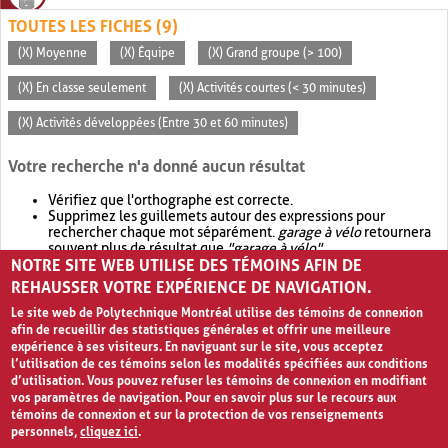
TOUTES LES FICHES (9)
(X) Moyenne
(X) Équipe
(X) Grand groupe (> 100)
(X) En classe seulement
(X) Activités courtes (< 30 minutes)
(X) Activités développées (Entre 30 et 60 minutes)
Votre recherche n'a donné aucun résultat
Vérifiez que l'orthographe est correcte.
Supprimez les guillemets autour des expressions pour
rechercher chaque mot séparément.
garage à vélo
retournera
souvent plus de résultat que
"garage à vélo"
.
NOTRE SITE WEB UTILISE DES TÉMOINS AFIN DE
Envisagez d'élargir votre recherche avec
OR
.
garage OR vélo
retournera souvent plus de résultat que
garage à vélo
.
REHAUSSER VOTRE EXPÉRIENCE DE NAVIGATION.
Le site web de Polytechnique Montréal utilise des témoins de connexion
afin de recueillir des statistiques générales et offrir une meilleure
expérience à ses visiteurs. En naviguant sur le site, vous acceptez
l’utilisation de ces témoins selon les modalités spécifiées aux conditions
d’utilisation. Vous pouvez refuser les témoins de connexion en modifiant
vos paramètres de navigation. Pour en savoir plus sur le recours aux
témoins de connexion et sur la protection de vos renseignements
personnels,
cliquez ici
.
Avis de confidentialité et conditions d’utilisation