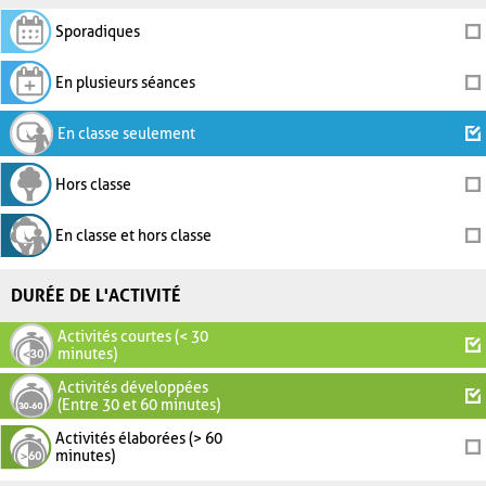
Sporadiques
En plusieurs séances
En classe seulement
Hors classe
En classe et hors classe
DURÉE DE L'ACTIVITÉ
Activités courtes (< 30
minutes)
Activités développées
(Entre 30 et 60 minutes)
Activités élaborées (> 60
minutes)