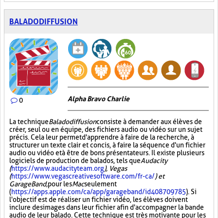
BALADODIFFUSION
Alpha Bravo Charlie
0
La technique
Baladodiffusion
consiste à demander aux élèves de
créer, seul ou en équipe, des fichiers audio ou vidéo sur un sujet
précis. Cela leur permet d'apprendre à faire de la recherche, à
structurer un texte clair et concis, à faire la séquence d'un fichier
audio ou vidéo et à être de bons présentateurs. Il existe plusieurs
logiciels de production de balados, tels que
Audacity
(
https://www.audacityteam.org
), Vegas
(
https://www.vegascreativesoftware.com/fr-ca/
) et
GarageBand,
pour les
Mac
seulement
(
https://apps.apple.com/ca/app/garageband/id408709785
). Si
l'objectif est de réaliser un fichier vidéo, les élèves doivent
inclure des images dans leur fichier afin d'accompagner la bande
audio de leur balado. Cette technique est très motivante pour les