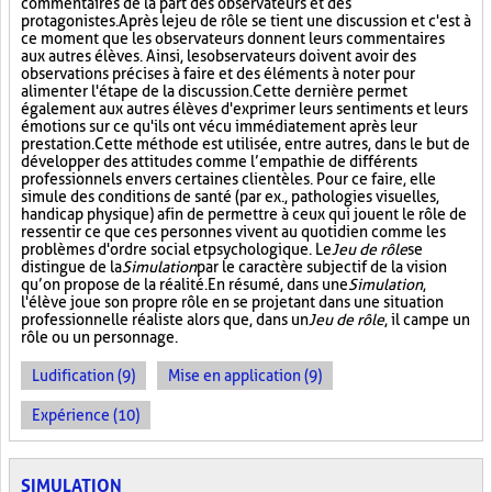
commentaires de la part des observateurs et des
protagonistes. Après le jeu de rôle se tient une discussion et c'est à
ce moment que les observateurs donnent leurs commentaires
aux autres élèves. Ainsi, les observateurs doivent avoir des
observations précises à faire et des éléments à noter pour
alimenter l'étape de la discussion. Cette dernière permet
également aux autres élèves d'exprimer leurs sentiments et leurs
émotions sur ce qu'ils ont vécu immédiatement après leur
prestation. Cette méthode est utilisée, entre autres, dans le but de
développer des attitudes comme l’empathie de différents
professionnels envers certaines clientèles. Pour ce faire, elle
simule des conditions de santé (par ex., pathologies visuelles,
handicap physique) afin de permettre à ceux qui jouent le rôle de
ressentir ce que ces personnes vivent au quotidien comme les
problèmes d'ordre social et psychologique. Le
Jeu de rôle
se
distingue de la
Simulation
par le caractère subjectif de la vision
qu’on propose de la réalité. En résumé, dans une
Simulation
,
l'élève joue son propre rôle en se projetant dans une situation
professionnelle réaliste alors que, dans un
Jeu de rôle
, il campe un
rôle ou un personnage.
Ludification (9)
Mise en application (9)
Expérience (10)
SIMULATION