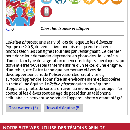
Cherche, trouve et clique !
0
Le
Rallye photo
est une activité lors de laquelle les élèves, en
équipe de 2 à 5, doivent suivre une piste et prendre diverses
photos selon les consignes fournies par l'enseignant. Ce dernier
peut donc leur demander de prendre en photo des lieux précis,
d'un certain type de végétation ou encore d'objets spécifiques qui
doivent être trouvés par l'intermédiaire d'un texte, d'une énigme,
d'un rébus, etc. Cette technique permet aux élèves de
développer leur sens de l’observation, leur créativité et,
surtout, d'apprendre à connaître un environnement et à coopérer
au sein d'une équipe. Le
Rallye photo
requiert de s'équiper
d'appareils photo, de sorte à en avoir au moins un par équipe. Par
contre, si les élèves sont en âge de posséder un téléphone
cellulaire, ils peuvent se servir de l'appareil photo y étant intégré.
Observations (4)
Travail d'équipe (8)
PAGES
NOTRE SITE WEB UTILISE DES TÉMOINS AFIN DE
«
‹
1
2
3
4
5
›
»