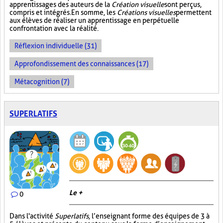
apprentissages des auteurs de la
Création visuelle
sont perçus,
compris et intégrés. En somme, les
Créations visuelles
permettent
aux élèves de réaliser un apprentissage en perpétuelle
confrontation avec la réalité.
Réflexion individuelle (31)
Approfondissement des connaissances (17)
Métacognition (7)
SUPERLATIFS
Le +
0
Dans l'activité
Superlatifs
, l’enseignant forme des équipes de 3 à