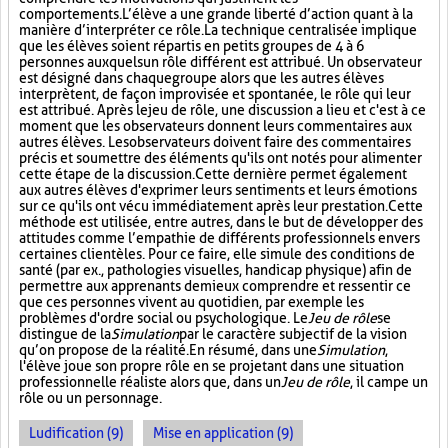
comportements. L’élève a une grande liberté d’action quant à la
manière d’interpréter ce rôle. La technique centralisée implique
que les élèves soient répartis en petits groupes de 4 à 6
personnes auxquels un rôle différent est attribué. Un observateur
est désigné dans chaque groupe alors que les autres élèves
interprètent, de façon improvisée et spontanée, le rôle qui leur
est attribué. Après le jeu de rôle, une discussion a lieu et c'est à ce
moment que les observateurs donnent leurs commentaires aux
autres élèves. Les observateurs doivent faire des commentaires
précis et soumettre des éléments qu'ils ont notés pour alimenter
cette étape de la discussion. Cette dernière permet également
aux autres élèves d'exprimer leurs sentiments et leurs émotions
sur ce qu'ils ont vécu immédiatement après leur prestation. Cette
méthode est utilisée, entre autres, dans le but de développer des
attitudes comme l’empathie de différents professionnels envers
certaines clientèles. Pour ce faire, elle simule des conditions de
santé (par ex., pathologies visuelles, handicap physique) afin de
permettre aux apprenants de mieux comprendre et ressentir ce
que ces personnes vivent au quotidien, par exemple les
problèmes d'ordre social ou psychologique. Le
Jeu de rôle
se
distingue de la
Simulation
par le caractère subjectif de la vision
qu’on propose de la réalité. En résumé, dans une
Simulation
,
l'élève joue son propre rôle en se projetant dans une situation
professionnelle réaliste alors que, dans un
Jeu de rôle
, il campe un
rôle ou un personnage.
Ludification (9)
Mise en application (9)