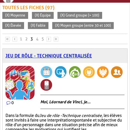
TOUTES LES FICHES (97)
(X) Moyenne
(X) Équipe
(X) Grand groupe (> 100)
(X) Élevée
(X) Faible
(X) Moyen groupe (entre 30 et 100)
PAGES
«
‹
1
2
3
4
5
›
»
JEU DE RÔLE - TECHNIQUE CENTRALISÉE
Moi, Léornard de Vinci, je...
0
Dans la formule du
Jeu de rôle - Technique centralisée
, les élèves
sont invités à faire une interprétation spontanée et subjective du
rôle d'un personnage dans une situation précise afin de mieux
comprendre les motivations qui justifient les