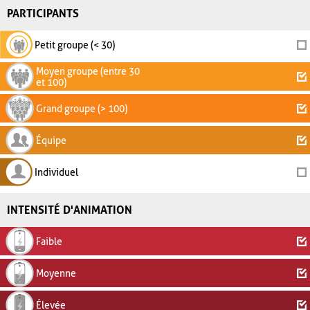
PARTICIPANTS
Petit groupe (< 30)
Moyen groupe (entre 30
et 100)
Grand groupe (> 100)
Équipe
Individuel
INTENSITÉ D'ANIMATION
Faible
Moyenne
Élevée