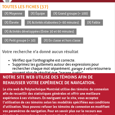
TOUTES LES FICHES (37)
(X) Moyenne
(X) Équipe
(X) Grand groupe (> 100)
(X) Élevée
(X) Activités élaborées (> 60 minutes)
(X) Faible
(X) Activités développées (Entre 30 et 60 minutes)
(X) Petit groupe (< 30)
(X) En classe et hors classe
Votre recherche n'a donné aucun résultat
Vérifiez que l'orthographe est correcte.
Supprimez les guillemets autour des expressions pour
rechercher chaque mot séparément.
garage à vélo
retournera
souvent plus de résultat que
"garage à vélo"
.
NOTRE SITE WEB UTILISE DES TÉMOINS AFIN DE
Envisagez d'élargir votre recherche avec
OR
.
garage OR vélo
retournera souvent plus de résultat que
garage à vélo
.
REHAUSSER VOTRE EXPÉRIENCE DE NAVIGATION.
Le site web de Polytechnique Montréal utilise des témoins de connexion
afin de recueillir des statistiques générales et offrir une meilleure
expérience à ses visiteurs. En naviguant sur le site, vous acceptez
l’utilisation de ces témoins selon les modalités spécifiées aux conditions
d’utilisation. Vous pouvez refuser les témoins de connexion en modifiant
vos paramètres de navigation. Pour en savoir plus sur le recours aux