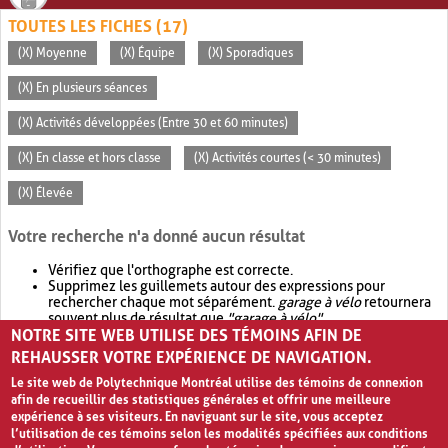
TOUTES LES FICHES (17)
(X) Moyenne
(X) Équipe
(X) Sporadiques
(X) En plusieurs séances
(X) Activités développées (Entre 30 et 60 minutes)
(X) En classe et hors classe
(X) Activités courtes (< 30 minutes)
(X) Élevée
Votre recherche n'a donné aucun résultat
Vérifiez que l'orthographe est correcte.
Supprimez les guillemets autour des expressions pour
rechercher chaque mot séparément.
garage à vélo
retournera
souvent plus de résultat que
"garage à vélo"
.
NOTRE SITE WEB UTILISE DES TÉMOINS AFIN DE
Envisagez d'élargir votre recherche avec
OR
.
garage OR vélo
retournera souvent plus de résultat que
garage à vélo
.
REHAUSSER VOTRE EXPÉRIENCE DE NAVIGATION.
Le site web de Polytechnique Montréal utilise des témoins de connexion
afin de recueillir des statistiques générales et offrir une meilleure
expérience à ses visiteurs. En naviguant sur le site, vous acceptez
l’utilisation de ces témoins selon les modalités spécifiées aux conditions