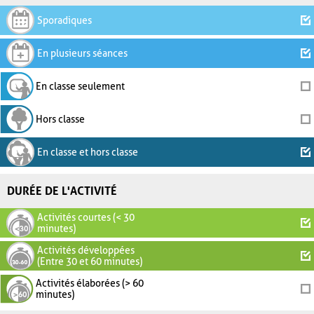
Sporadiques
En plusieurs séances
En classe seulement
Hors classe
En classe et hors classe
DURÉE DE L'ACTIVITÉ
Activités courtes (< 30
minutes)
Activités développées
(Entre 30 et 60 minutes)
Activités élaborées (> 60
minutes)