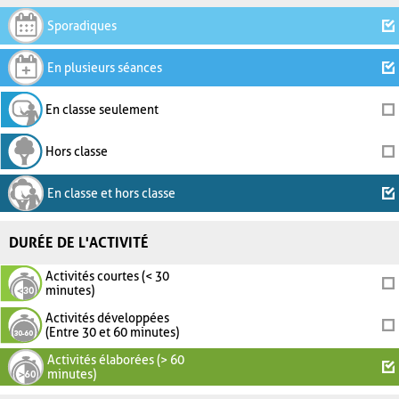
Sporadiques
En plusieurs séances
En classe seulement
Hors classe
En classe et hors classe
DURÉE DE L'ACTIVITÉ
Activités courtes (< 30
minutes)
Activités développées
(Entre 30 et 60 minutes)
Activités élaborées (> 60
minutes)