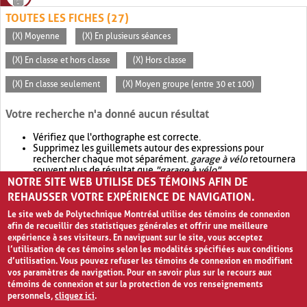
TOUTES LES FICHES (27)
(X) Moyenne
(X) En plusieurs séances
(X) En classe et hors classe
(X) Hors classe
(X) En classe seulement
(X) Moyen groupe (entre 30 et 100)
Votre recherche n'a donné aucun résultat
Vérifiez que l'orthographe est correcte.
Supprimez les guillemets autour des expressions pour
rechercher chaque mot séparément.
garage à vélo
retournera
souvent plus de résultat que
"garage à vélo"
.
NOTRE SITE WEB UTILISE DES TÉMOINS AFIN DE
Envisagez d'élargir votre recherche avec
OR
.
garage OR vélo
retournera souvent plus de résultat que
garage à vélo
.
REHAUSSER VOTRE EXPÉRIENCE DE NAVIGATION.
Le site web de Polytechnique Montréal utilise des témoins de connexion
afin de recueillir des statistiques générales et offrir une meilleure
expérience à ses visiteurs. En naviguant sur le site, vous acceptez
l’utilisation de ces témoins selon les modalités spécifiées aux conditions
d’utilisation. Vous pouvez refuser les témoins de connexion en modifiant
vos paramètres de navigation. Pour en savoir plus sur le recours aux
témoins de connexion et sur la protection de vos renseignements
personnels,
cliquez ici
.
Avis de confidentialité et conditions d’utilisation