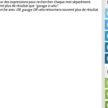
our des expressions pour rechercher chaque mot séparément.
nt plus de résultat que
"garage à vélo"
.
herche avec
OR
.
garage OR vélo
retournera souvent plus de résultat