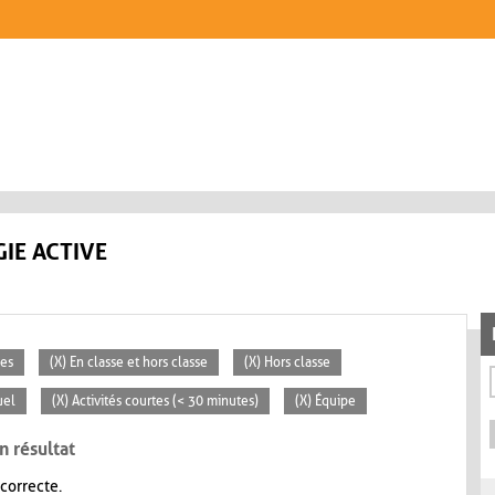
IE ACTIVE
ces
(X) En classe et hors classe
(X) Hors classe
uel
(X) Activités courtes (< 30 minutes)
(X) Équipe
n résultat
 correcte.