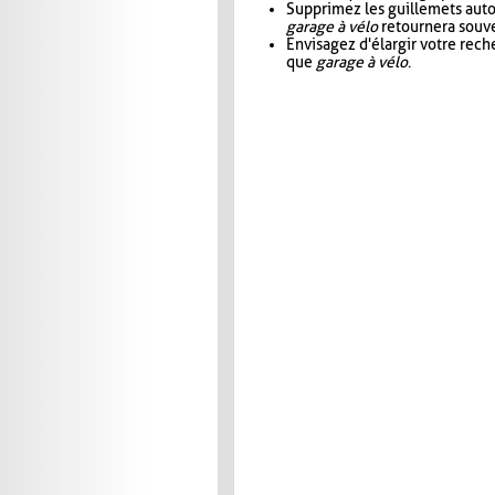
Supprimez les guillemets aut
garage à vélo
retournera souve
Envisagez d'élargir votre rec
que
garage à vélo
.