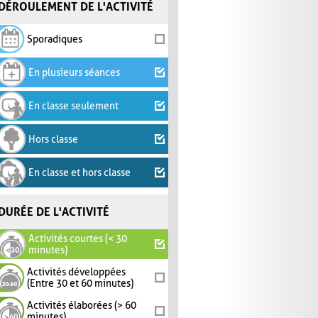
DÉROULEMENT DE L'ACTIVITÉ
Sporadiques
En plusieurs séances
En classe seulement
Hors classe
En classe et hors classe
DURÉE DE L'ACTIVITÉ
Activités courtes (< 30
minutes)
Activités développées
(Entre 30 et 60 minutes)
Activités élaborées (> 60
minutes)