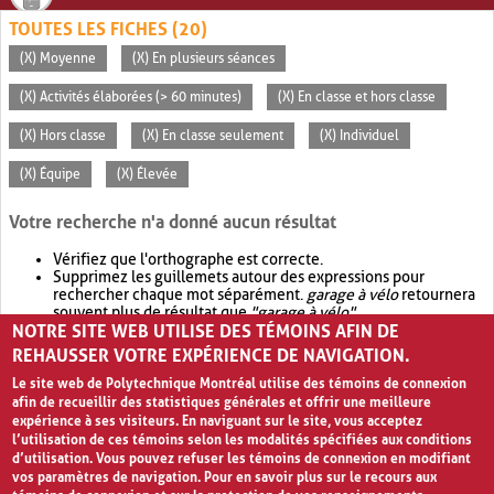
TOUTES LES FICHES (20)
(X) Moyenne
(X) En plusieurs séances
(X) Activités élaborées (> 60 minutes)
(X) En classe et hors classe
(X) Hors classe
(X) En classe seulement
(X) Individuel
(X) Équipe
(X) Élevée
Votre recherche n'a donné aucun résultat
Vérifiez que l'orthographe est correcte.
Supprimez les guillemets autour des expressions pour
rechercher chaque mot séparément.
garage à vélo
retournera
souvent plus de résultat que
"garage à vélo"
.
NOTRE SITE WEB UTILISE DES TÉMOINS AFIN DE
Envisagez d'élargir votre recherche avec
OR
.
garage OR vélo
retournera souvent plus de résultat que
garage à vélo
.
REHAUSSER VOTRE EXPÉRIENCE DE NAVIGATION.
Le site web de Polytechnique Montréal utilise des témoins de connexion
afin de recueillir des statistiques générales et offrir une meilleure
expérience à ses visiteurs. En naviguant sur le site, vous acceptez
l’utilisation de ces témoins selon les modalités spécifiées aux conditions
d’utilisation. Vous pouvez refuser les témoins de connexion en modifiant
vos paramètres de navigation. Pour en savoir plus sur le recours aux