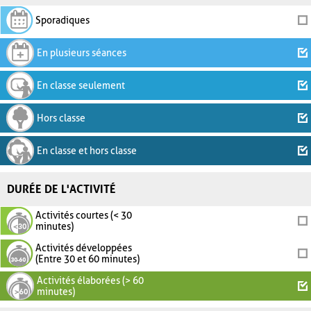
Sporadiques
En plusieurs séances
En classe seulement
Hors classe
En classe et hors classe
DURÉE DE L'ACTIVITÉ
Activités courtes (< 30
minutes)
Activités développées
(Entre 30 et 60 minutes)
Activités élaborées (> 60
minutes)